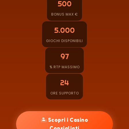
500
BONUS MAX €
5.000
GIOCHI DISPONIBILI
97
% RTP MASSIMO
24
ORE SUPPORTO
🏝️ Scopri i Casino
Consigliati