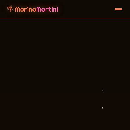
🌴 Marina
Martini