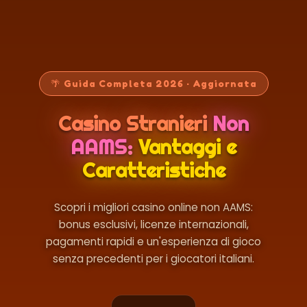
🌴 Guida Completa 2026 · Aggiornata
Casino Stranieri
Non
AAMS:
Vantaggi e
Caratteristiche
Scopri i migliori casino online non AAMS:
bonus esclusivi, licenze internazionali,
pagamenti rapidi e un'esperienza di gioco
senza precedenti per i giocatori italiani.