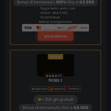
Bonus di benvenuto
100%
fino a
€2.000
Pagamento: entro 1 ora
Giochi: oltre 9.000
Scommesse
Metodi di pagamento
gioca adesso
Bonus
4/5
N1BET
Approvato
Popolare
Preferito
+ 200 giri gratuiti
Bonus di benvenuto fino a
€5.000