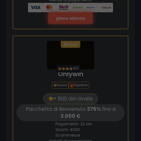
gioca adesso
Bonus
4/5
Onlywin
Nuovo
Popolare
+ 500 Giri Gratis
Pacchetto di Benvenuto
375%
fino a
3.000 €
Pagamento: 22 ore
Giochi: 4000
Scommesse
Metodi di pagamento