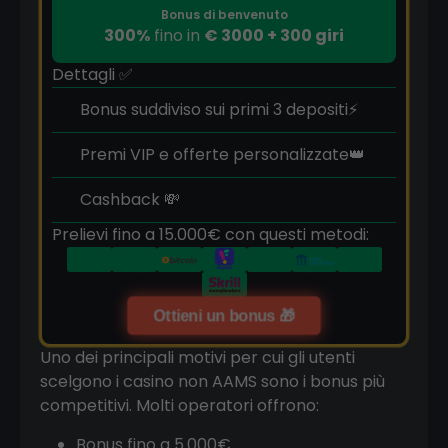
Bonus di benvenuto
300%
fino in
€ 3000 + 300 giri
Dettagli ✅
Bonus suddiviso sui primi 3 depositi⚡
Premi VIP e offerte personalizzate👑
Cashback 💸
Prelievi fino a 15.000€ con questi metodi:
Ottieni un bonus 🎁
Uno dei principali motivi per cui gli utenti
scelgono i casino non AAMS sono i bonus più
competitivi. Molti operatori offrono:
Bonus fino a 5.000€