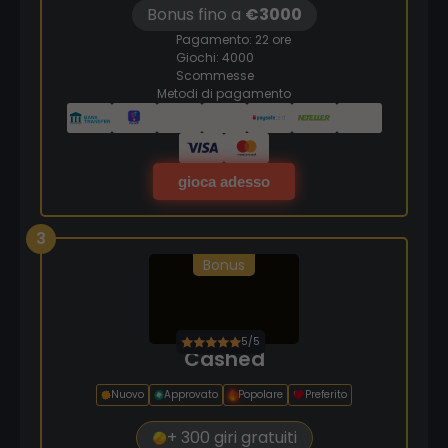
Bonus fino a
€3000
Pagamento: 22 ore
Giochi: 4000
Scommesse
Metodi di pagamento
gioca adesso
3
Bonus
5/5
Cashed
Nuovo
Approvato
Popolare
Preferito
+ 300 giri gratuiti