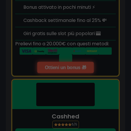
Bonus attivato in pochi minuti ⚡
Cashback settimanale fino al 25% 💸
Giri gratis sulle slot più popolari 🎰
Prelievi fino a 20.000€ con questi metodi:
Ottieni un bonus 🎁
Cashhed
5/5