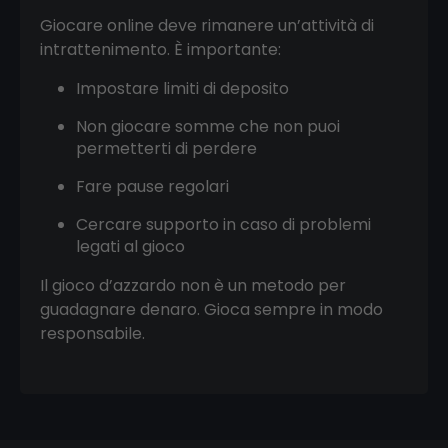
Giocare online deve rimanere un’attività di
intrattenimento. È importante:
Impostare limiti di deposito
Non giocare somme che non puoi
permetterti di perdere
Fare pause regolari
Cercare supporto in caso di problemi
legati al gioco
Il gioco d’azzardo non è un metodo per
guadagnare denaro. Gioca sempre in modo
responsabile.