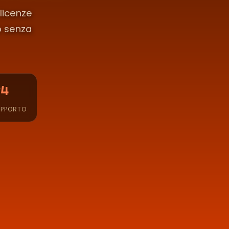
 licenze
o senza
24
UPPORTO