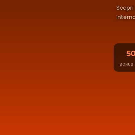
Scopri 
intern
5
BONUS 