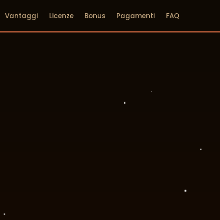
Vantaggi
Licenze
Bonus
Pagamenti
FAQ