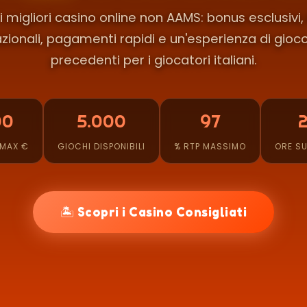
i migliori casino online non AAMS: bonus esclusivi,
azionali, pagamenti rapidi e un'esperienza di gioc
precedenti per i giocatori italiani.
00
5.000
97
MAX €
GIOCHI DISPONIBILI
% RTP MASSIMO
ORE S
🏝️ Scopri i Casino Consigliati