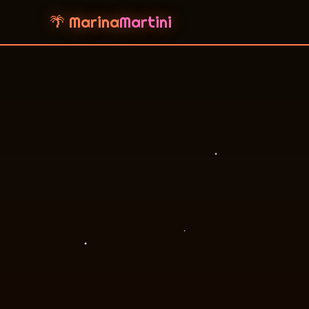
🌴 Marina
Martini