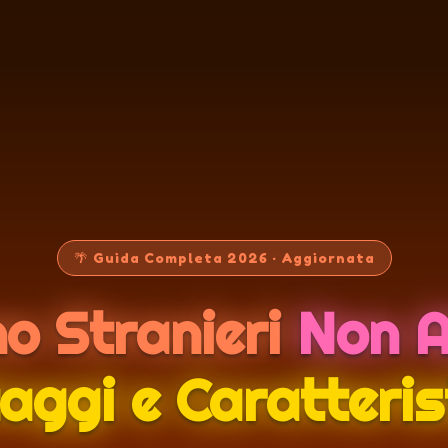
🌴 Guida Completa 2026 · Aggiornata
o Stranieri
Non 
aggi e Caratteris