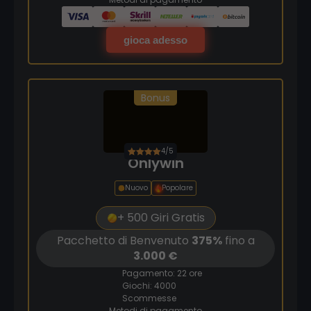
gioca adesso
Bonus
4/5
Onlywin
Nuovo
Popolare
+ 500 Giri Gratis
Pacchetto di Benvenuto
375%
fino a
3.000 €
Pagamento: 22 ore
Giochi: 4000
Scommesse
Metodi di pagamento