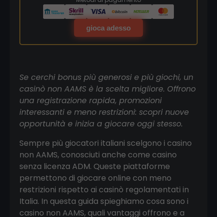
gioca adesso
Se cerchi bonus più generosi e più giochi, un
casinò non AAMS è la scelta migliore. Offrono
una registrazione rapida, promozioni
interessanti e meno restrizioni: scopri nuove
opportunità e inizia a giocare oggi stesso.
Sempre più giocatori italiani scelgono i casino
non AAMS, conosciuti anche come casino
senza licenza ADM. Queste piattaforme
permettono di giocare online con meno
restrizioni rispetto ai casinò regolamentati in
Italia. In questa guida spieghiamo cosa sono i
casino non AAMS, quali vantaggi offrono e a