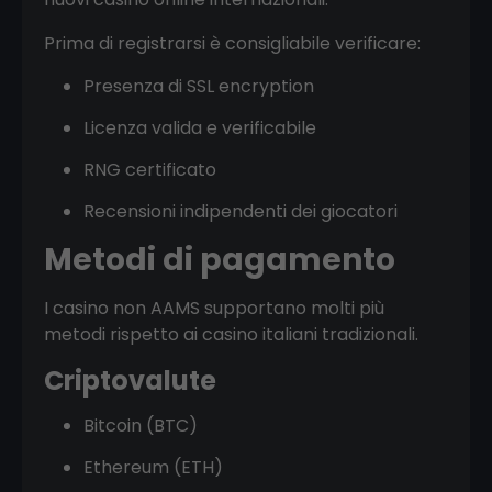
Prima di registrarsi è consigliabile verificare:
Presenza di SSL encryption
Licenza valida e verificabile
RNG certificato
Recensioni indipendenti dei giocatori
Metodi di pagamento
I casino non AAMS supportano molti più
metodi rispetto ai casino italiani tradizionali.
Criptovalute
Bitcoin (BTC)
Ethereum (ETH)