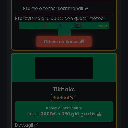
Promo e tornei settimanali 🔥
Prelievi fino a 10.000€ con questi metodi:
Ottieni un bonus 🎁
Tikitaka
5/5
Bonus di benvenuto
fino a
3000€ + 350 giri gratis
🎰
Dettagli ✅