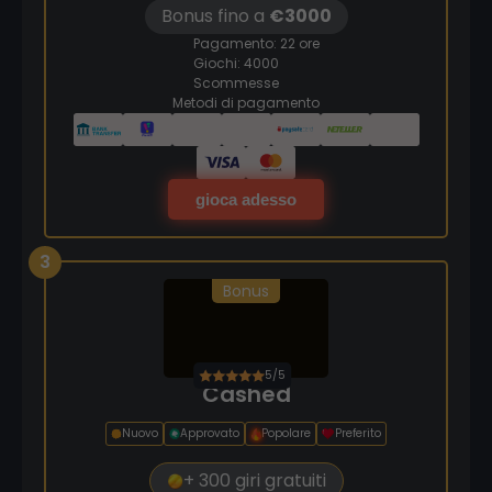
Bonus fino a
€3000
Pagamento: 22 ore
Giochi: 4000
Scommesse
Metodi di pagamento
gioca adesso
3
Bonus
5/5
Cashed
Nuovo
Approvato
Popolare
Preferito
+ 300 giri gratuiti