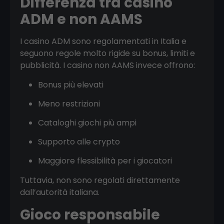
Differenza tra casino
ADM e non AAMS
I casino ADM sono regolamentati in Italia e
seguono regole molto rigide su bonus, limiti e
pubblicità. I casino non AAMS invece offrono:
Bonus più elevati
Meno restrizioni
Cataloghi giochi più ampi
Supporto alle crypto
Maggiore flessibilità per i giocatori
Tuttavia, non sono regolati direttamente
dall’autorità italiana.
Gioco responsabile