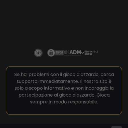
Se hai problemi con il gioco d’azzardo, cerca
supporto immediatamente. Il nostro sito è
solo a scopo informativo e non incoraggia la
partecipazione al gioco d’azzardo. Gioca
sempre in modo responsabile.