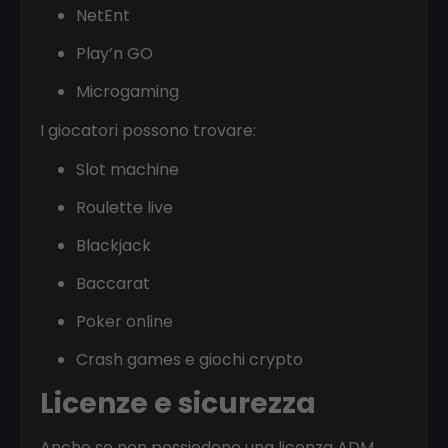
NetEnt
Play’n GO
Microgaming
I giocatori possono trovare:
Slot machine
Roulette live
Blackjack
Baccarat
Poker online
Crash games e giochi crypto
Licenze e sicurezza
Anche se non possiedono una licenza ADM,