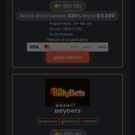
+ 300 Giri
Bonus di benvenuto
325%
fino a
€3.000
Pagamento: 24–48 ore
Giochi: oltre 3.000
Scommesse
Metodi di pagamento
gioca adesso
4/5
Billybets
Approvato
Popolare
Preferito
+ 450 giri