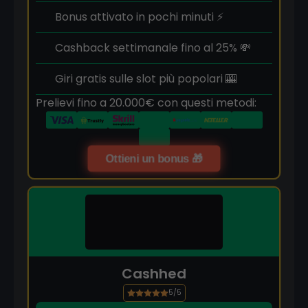
Bonus attivato in pochi minuti ⚡
Cashback settimanale fino al 25% 💸
Giri gratis sulle slot più popolari 🎰
Prelievi fino a 20.000€ con questi metodi:
Ottieni un bonus 🎁
Cashhed
5/5