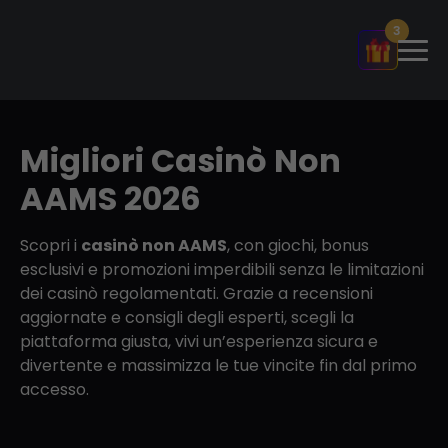
3
Migliori Casinò Non
AAMS 2026
Scopri i
casinò non AAMS
, con giochi, bonus
esclusivi e promozioni imperdibili senza le limitazioni
dei casinò regolamentati. Grazie a recensioni
aggiornate e consigli degli esperti, scegli la
piattaforma giusta, vivi un’esperienza sicura e
divertente e massimizza le tue vincite fin dal primo
accesso.