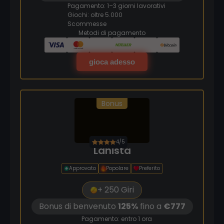
Pagamento: 1–3 giorni lavorativi
Giochi: oltre 5.000
Scommesse
Metodi di pagamento
gioca adesso
Bonus
4/5
Lanista
Approvato
Popolare
Preferito
+ 250 Giri
Bonus di benvenuto
125%
fino a
€777
Pagamento: entro 1 ora