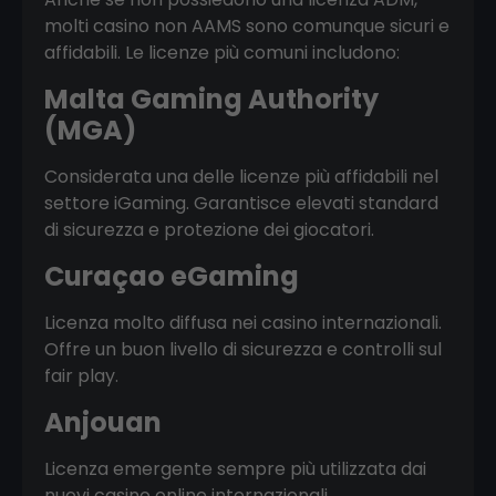
molti casino non AAMS sono comunque sicuri e
affidabili. Le licenze più comuni includono:
Malta Gaming Authority
(MGA)
Considerata una delle licenze più affidabili nel
settore iGaming. Garantisce elevati standard
di sicurezza e protezione dei giocatori.
Curaçao eGaming
Licenza molto diffusa nei casino internazionali.
Offre un buon livello di sicurezza e controlli sul
fair play.
Anjouan
Licenza emergente sempre più utilizzata dai
nuovi casino online internazionali.