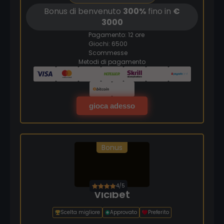
Bonus di benvenuto
300%
fino in
€
3000
Pagamento: 12 ore
Giochi: 6500
Scommesse
Metodi di pagamento
gioca adesso
Bonus
4/5
Vicibet
Scelta migliore
Approvato
Preferito