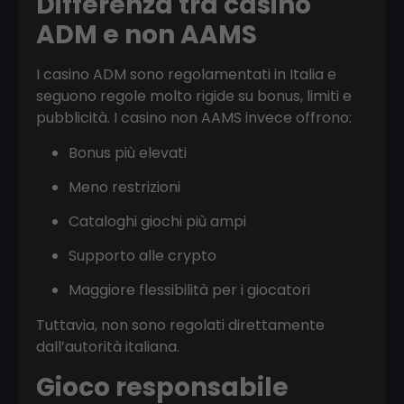
Differenza tra casino
ADM e non AAMS
I casino ADM sono regolamentati in Italia e
seguono regole molto rigide su bonus, limiti e
pubblicità. I casino non AAMS invece offrono:
Bonus più elevati
Meno restrizioni
Cataloghi giochi più ampi
Supporto alle crypto
Maggiore flessibilità per i giocatori
Tuttavia, non sono regolati direttamente
dall’autorità italiana.
Gioco responsabile