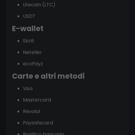
Litecoin (LTC)
USDT
E-wallet
Skrill
Neteller
ecoPayz
Carte e altri metodi
Visa
Mastercard
Revolut
Paysafecard
Bonifico bancario