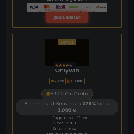
gioca adesso
Bonus
4/5
Onlywin
Nuovo
Popolare
+ 500 Giri Gratis
Pacchetto di Benvenuto
375%
fino a
3.000 €
Pagamento: 22 ore
Giochi: 4000
Scommesse
Metodi di pagamento