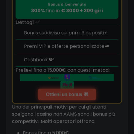
Bonus di benvenuto
300%
fino in
€ 3000 + 300 giri
Dettagli ✅
Bonus suddiviso sui primi 3 depositi⚡
Premi VIP e offerte personalizzate👑
Cashback 💸
Prelievi fino a 15.000€ con questi metodi:
Ottieni un bonus 🎁
Uno dei principali motivi per cui gli utenti
scelgono i casino non AAMS sono i bonus più
competitivi. Molti operatori offrono:
Bonus fino a 5.000€