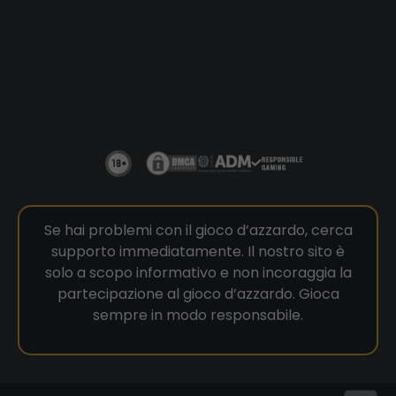
Se hai problemi con il gioco d’azzardo, cerca
supporto immediatamente. Il nostro sito è
solo a scopo informativo e non incoraggia la
partecipazione al gioco d’azzardo. Gioca
sempre in modo responsabile.