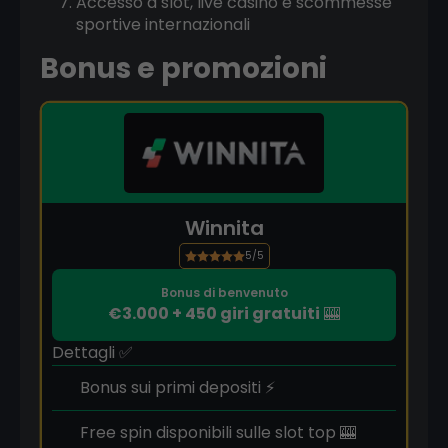
Accesso a slot, live casino e scommesse
sportive internazionali
Bonus e promozioni
Winnita
5/5
Bonus di benvenuto
€3.000 + 450 giri gratuiti
🎰
Dettagli ✅
Bonus sui primi depositi ⚡
Free spin disponibili sulle slot top 🎰